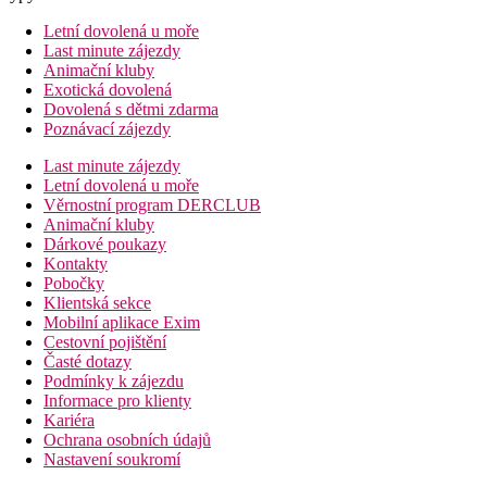
Letní dovolená u moře
Last minute zájezdy
Animační kluby
Exotická dovolená
Dovolená s dětmi zdarma
Poznávací zájezdy
Last minute zájezdy
Letní dovolená u moře
Věrnostní program DERCLUB
Animační kluby
Dárkové poukazy
Kontakty
Pobočky
Klientská sekce
Mobilní aplikace Exim
Cestovní pojištění
Časté dotazy
Podmínky k zájezdu
Informace pro klienty
Kariéra
Ochrana osobních údajů
Nastavení soukromí