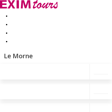
Akční nabídky
Last minute
First minute - Exotika a zim
Le Morne