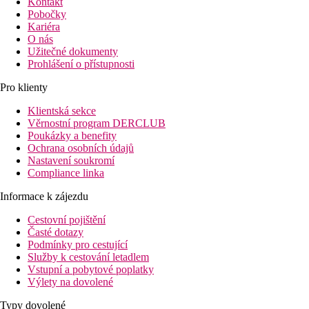
Kontakt
Pobočky
Kariéra
O nás
Užitečné dokumenty
Prohlášení o přístupnosti
Pro klienty
Klientská sekce
Věrnostní program DERCLUB
Poukázky a benefity
Ochrana osobních údajů
Nastavení soukromí
Compliance linka
Informace k zájezdu
Cestovní pojištění
Časté dotazy
Podmínky pro cestující
Služby k cestování letadlem
Vstupní a pobytové poplatky
Výlety na dovolené
Typy dovolené