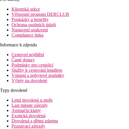
Pláž
Klientská sekce
Věrnostní program DERCLUB
Poukázky a benefity
Druh pláže
Ochrana osobních údajů
Lehátka a slunečníky na pláži zdarma
Nastavení soukromí
Hotel přímo u pláže
Compliance linka
Plážová dovolená
Informace k zájezdu
Bazény
Cestovní pojištění
Časté dotazy
Lehátka a slunečníky u bazénu zdarma
Podmínky pro cestující
Služby k cestování letadlem
Fotogalerie
Vstupní a pobytové poplatky
Výlety na dovolené
Typy dovolené
Letní dovolená u moře
Last minute zájezdy
Animační kluby
Exotická dovolená
Dovolená s dětmi zdarma
Poznávací zájezdy