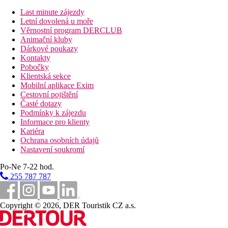
Last minute zájezdy
Letní dovolená u moře
Věrnostní program DERCLUB
Animační kluby
Dárkové poukazy
Kontakty
Pobočky
Klientská sekce
Mobilní aplikace Exim
Cestovní pojištění
Časté dotazy
Podmínky k zájezdu
Informace pro klienty
Kariéra
Ochrana osobních údajů
Nastavení soukromí
Po-Ne 7-22 hod.
255 787 787
Copyright © 2026, DER Touristik CZ a.s.