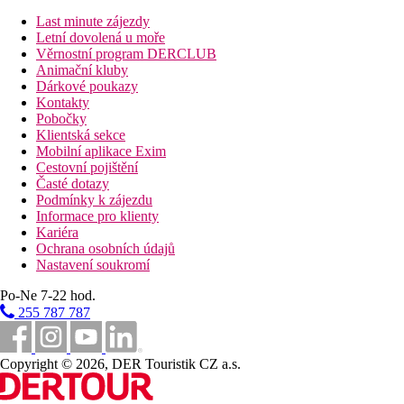
Last minute zájezdy
Letní dovolená u moře
Vzdálenosti
Věrnostní program DERCLUB
Animační kluby
62 km
Dárkové poukazy
Vzdálenost od nejbližšího letiště
Kontakty
Pobočky
0 m
Klientská sekce
Vzdálenost k pláži
Mobilní aplikace Exim
Cestovní pojištění
42 km
Časté dotazy
Centrum města
Podmínky k zájezdu
Informace pro klienty
5 km
Kariéra
Nákupy
Ochrana osobních údajů
Nastavení soukromí
Pláž
Po-Ne 7-22 hod.
255 787 787
Lehátka na pláži za poplatek
Slunečníky na pláži za poplatek
Hotel přímo u pláže
Copyright © 2026, DER Touristik CZ a.s.
Plážová dovolená