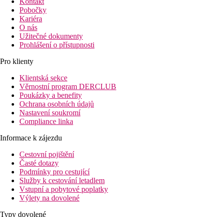
Kontakt
Pobočky
Kariéra
O nás
Užitečné dokumenty
Prohlášení o přístupnosti
Pro klienty
Klientská sekce
Věrnostní program DERCLUB
Poukázky a benefity
Ochrana osobních údajů
Nastavení soukromí
Compliance linka
Informace k zájezdu
Cestovní pojištění
Časté dotazy
Podmínky pro cestující
Služby k cestování letadlem
Vstupní a pobytové poplatky
Výlety na dovolené
Typy dovolené