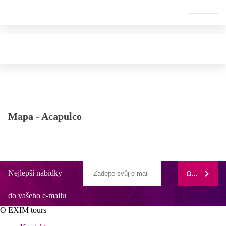
Mapa -
Acapulco
Nejlepší nabídky
ODEBÍRAT
do vašeho e-mailu
O EXIM tours