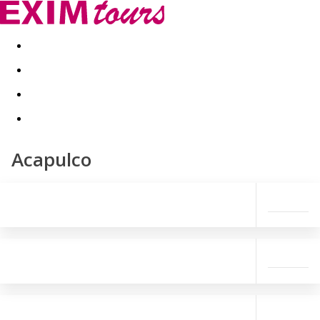
Akční nabídky
Last minute
First minute - Exotika a zim
Acapulco