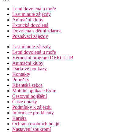
Letní dovolená u moře
Last minute zájezdy
Animační kluby
Exotická dovolená
Dovolená s dětmi zdarma
Poznávací zájezdy
Last minute zájezdy
Letní dovolená u moře
Věrnostní program DERCLUB
Animační kluby
Dárkové poukazy
Kontakty
Pobočky
Klientská sekce
Mobilní aplikace Exim
Cestovní pojištění
Časté dotazy
Podmínky k zájezdu
Informace pro klienty
Kariéra
Ochrana osobních údajů
Nastavení soukromí