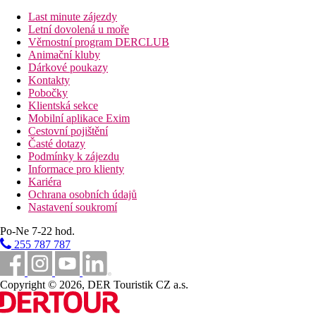
Last minute zájezdy
Vzdálenosti
Letní dovolená u moře
Věrnostní program DERCLUB
40 km
Animační kluby
Vzdálenost od nejbližšího letiště
Dárkové poukazy
Kontakty
100 m
Pobočky
Vzdálenost k pláži
Klientská sekce
Mobilní aplikace Exim
Pláž
Cestovní pojištění
Časté dotazy
Podmínky k zájezdu
Druh pláže
Informace pro klienty
Lehátka a slunečníky na pláži zdarma
Kariéra
Hotel přímo u pláže
Ochrana osobních údajů
Plážová dovolená
Nastavení soukromí
Bazény
Po-Ne 7-22 hod.
255 787 787
Bar u bazénu
Lehátka u bazénu
Slunečníky u bazénu
Copyright © 2026, DER Touristik CZ a.s.
Fotogalerie