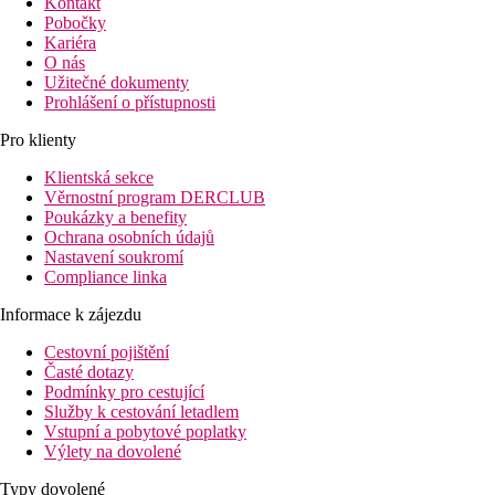
Kontakt
Pobočky
Kariéra
O nás
Užitečné dokumenty
Prohlášení o přístupnosti
Pro klienty
Klientská sekce
Věrnostní program DERCLUB
Poukázky a benefity
Ochrana osobních údajů
Nastavení soukromí
Compliance linka
Informace k zájezdu
Cestovní pojištění
Časté dotazy
Podmínky pro cestující
Služby k cestování letadlem
Vstupní a pobytové poplatky
Výlety na dovolené
Typy dovolené