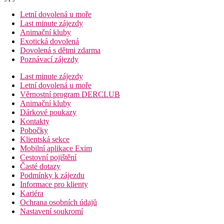
Letní dovolená u moře
Last minute zájezdy
Animační kluby
Exotická dovolená
Dovolená s dětmi zdarma
Poznávací zájezdy
Last minute zájezdy
Letní dovolená u moře
Věrnostní program DERCLUB
Animační kluby
Dárkové poukazy
Kontakty
Pobočky
Klientská sekce
Mobilní aplikace Exim
Cestovní pojištění
Časté dotazy
Podmínky k zájezdu
Informace pro klienty
Kariéra
Ochrana osobních údajů
Nastavení soukromí