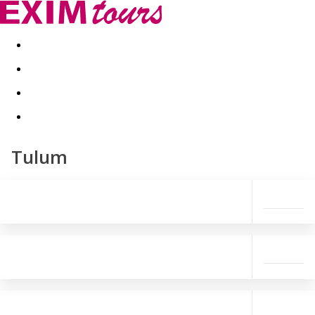
Akční nabídky
Last minute
First minute - Exotika a zim
Tulum