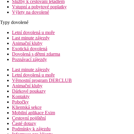
Služby k cestování letadlem
Vstupní a pobytové poplatky
Výlety na dovolené
Typy dovolené
Letní dovolená u moře
Last minute zájezdy
Animační kluby
Exotická dovolená
Dovolená s dětmi zdarma
Poznávací zájezdy
Last minute zájezdy
Letní dovolená u moře
Věrnostní program DERCLUB
Animační kluby
Dárkové poukazy
Kontakty
Pobočky
Klientská sekce
Mobilní aplikace Exim
Cestovní pojištění
Časté dotazy
Podmínky k zájezdu