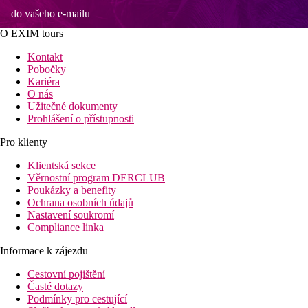
do vašeho e-mailu
O EXIM tours
Kontakt
Pobočky
Kariéra
O nás
Užitečné dokumenty
Prohlášení o přístupnosti
Pro klienty
Klientská sekce
Věrnostní program DERCLUB
Poukázky a benefity
Ochrana osobních údajů
Nastavení soukromí
Compliance linka
Informace k zájezdu
Cestovní pojištění
Časté dotazy
Podmínky pro cestující