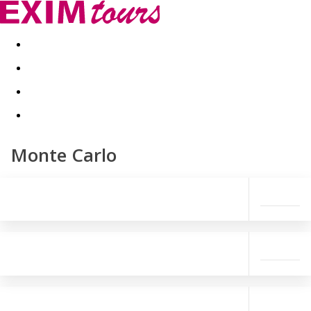
Akční nabídky
Last minute
First minute - Exotika a zim
Monte Carlo