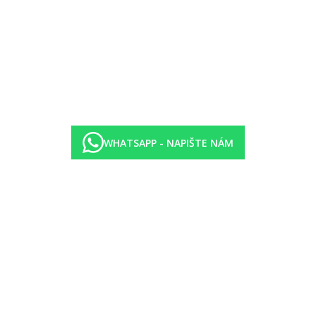
WHATSAPP - NAPIŠTE NÁM
tší středoevropské skupiny v cestovním ruchu.