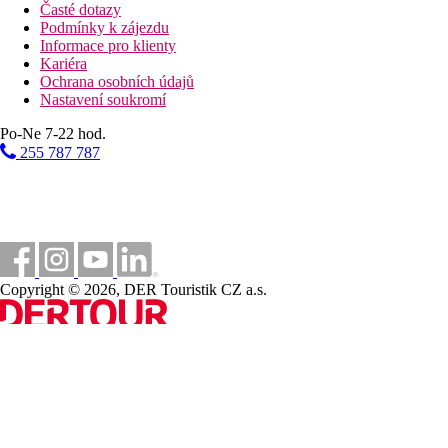
Časté dotazy
Podmínky k zájezdu
Informace pro klienty
Kariéra
Ochrana osobních údajů
Nastavení soukromí
Po-Ne 7-22 hod.
255 787 787
Copyright © 2026, DER Touristik CZ a.s.
Jsme součástí
REWE Group
a její divize
DERTOUR Group
, nejvě