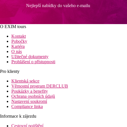
Nejlepší nabídky do vašeho e-mailu
O EXIM tours
Kontakt
Pobočky
Kariéra
O nás
Užitečné dokumenty
Prohlášení o přístupnosti
Pro klienty
Klientská sekce
Věrnostní program DERCLUB
Poukázky a benefity
Ochrana osobních údajů
Nastavení soukromí
Compliance linka
Informace k zájezdu
Cestovní pojištění