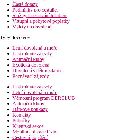
Časté dotazy
Podmínky pro cestující
Služby k cestování letadlem
Vstupní a pobytové poplatky
Výlety na dovolené
Typy dovolené
Letní dovolená u moře
Last minute zájezdy
Animační kluby
Exotická dovolená
Dovolená s dětmi zdarma
Poznávací zájezdy
Last minute zájezdy
Letní dovolená u moře
Věrnostní program DERCLUB
Animační kluby
Dárkové poukazy
Kontakty
Pobočky
Klientská sekce
Mobilní aplikace Exim
Cestovní pojištění