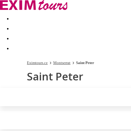
Akční nabídky
Last minute
First minute - Exotika a zim
Eximtours.cz
Montserrat
Saint Peter
Saint Peter