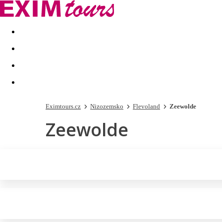
Akční nabídky
Last minute
First minute - Exotika a zim
Eximtours.cz
Nizozemsko
Flevoland
Zeewolde
Zeewolde