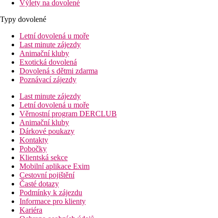
Výlety na dovolené
Typy dovolené
Letní dovolená u moře
Last minute zájezdy
Animační kluby
Exotická dovolená
Dovolená s dětmi zdarma
Poznávací zájezdy
Last minute zájezdy
Letní dovolená u moře
Věrnostní program DERCLUB
Animační kluby
Dárkové poukazy
Kontakty
Pobočky
Klientská sekce
Mobilní aplikace Exim
Cestovní pojištění
Časté dotazy
Podmínky k zájezdu
Informace pro klienty
Kariéra