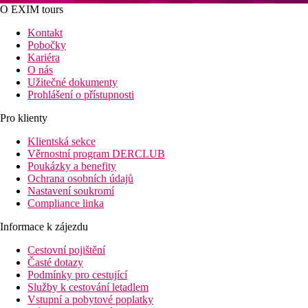
O EXIM tours
Kontakt
Pobočky
Kariéra
O nás
Užitečné dokumenty
Prohlášení o přístupnosti
Pro klienty
Klientská sekce
Věrnostní program DERCLUB
Poukázky a benefity
Ochrana osobních údajů
Nastavení soukromí
Compliance linka
Informace k zájezdu
Cestovní pojištění
Časté dotazy
Podmínky pro cestující
Služby k cestování letadlem
Vstupní a pobytové poplatky