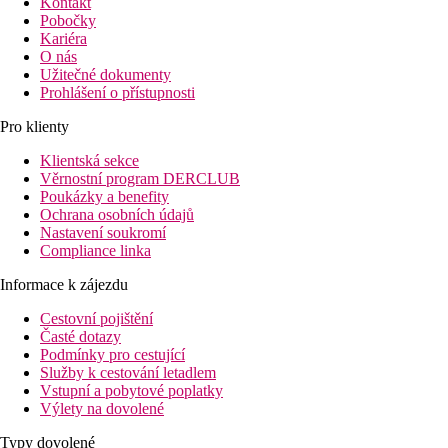
Kontakt
Pobočky
Kariéra
O nás
Užitečné dokumenty
Prohlášení o přístupnosti
Pro klienty
Klientská sekce
Věrnostní program DERCLUB
Poukázky a benefity
Ochrana osobních údajů
Nastavení soukromí
Compliance linka
Informace k zájezdu
Cestovní pojištění
Časté dotazy
Podmínky pro cestující
Služby k cestování letadlem
Vstupní a pobytové poplatky
Výlety na dovolené
Typy dovolené