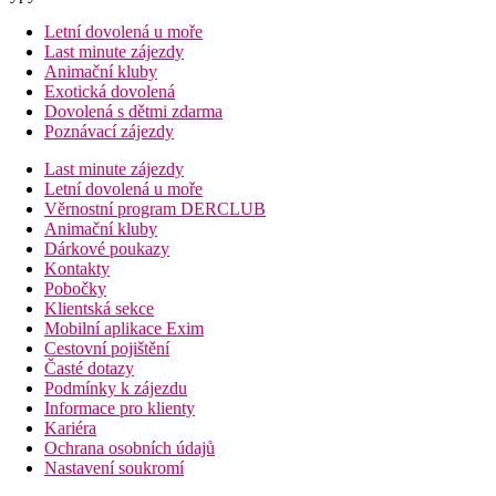
Letní dovolená u moře
Last minute zájezdy
Animační kluby
Exotická dovolená
Dovolená s dětmi zdarma
Poznávací zájezdy
Last minute zájezdy
Letní dovolená u moře
Věrnostní program DERCLUB
Animační kluby
Dárkové poukazy
Kontakty
Pobočky
Klientská sekce
Mobilní aplikace Exim
Cestovní pojištění
Časté dotazy
Podmínky k zájezdu
Informace pro klienty
Kariéra
Ochrana osobních údajů
Nastavení soukromí