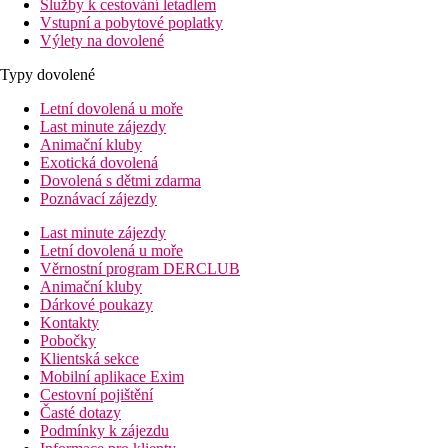
Služby k cestování letadlem
Vstupní a pobytové poplatky
Výlety na dovolené
Typy dovolené
Letní dovolená u moře
Last minute zájezdy
Animační kluby
Exotická dovolená
Dovolená s dětmi zdarma
Poznávací zájezdy
Last minute zájezdy
Letní dovolená u moře
Věrnostní program DERCLUB
Animační kluby
Dárkové poukazy
Kontakty
Pobočky
Klientská sekce
Mobilní aplikace Exim
Cestovní pojištění
Časté dotazy
Podmínky k zájezdu