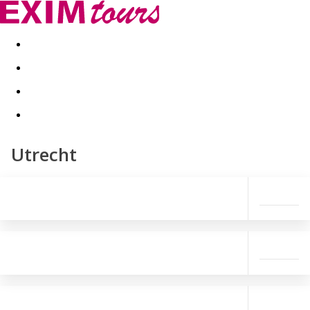
Akční nabídky
Last minute
First minute - Exotika a zim
Utrecht