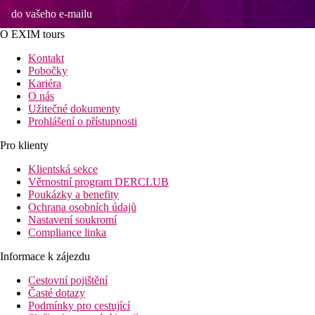
do vašeho e-mailu
O EXIM tours
Kontakt
Pobočky
Kariéra
O nás
Užitečné dokumenty
Prohlášení o přístupnosti
Pro klienty
Klientská sekce
Věrnostní program DERCLUB
Poukázky a benefity
Ochrana osobních údajů
Nastavení soukromí
Compliance linka
Informace k zájezdu
Cestovní pojištění
Časté dotazy
Podmínky pro cestující