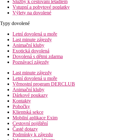
Služby k cestování letadlem
Vstupní a pobytové poplatky
Výlety na dovolené
Typy dovolené
Letní dovolená u moře
Last minute zájezdy
Animační kluby
Exotická dovolená
Dovolená s dětmi zdarma
Poznávací zájezdy
Last minute zájezdy
Letní dovolená u moře
Věrnostní program DERCLUB
Animační kluby
Dárkové poukazy
Kontakty
Pobočky
Klientská sekce
Mobilní aplikace Exim
Cestovní pojištění
Časté dotazy
Podmínky k zájezdu