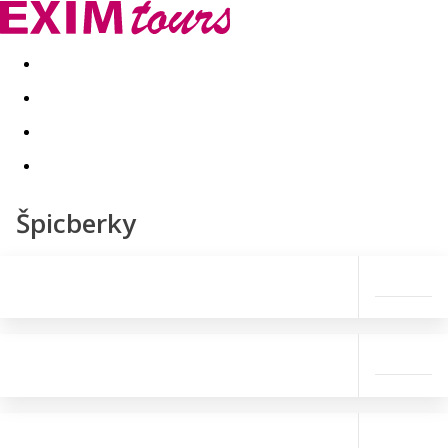
Akční nabídky
Last minute
First minute - Exotika a zim
Špicberky