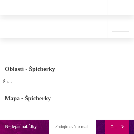
Oblasti -
Špicberky
Špicberky
Mapa -
Špicberky
Nejlepší nabídky
ODEBÍRAT