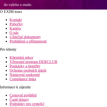
do vašeho e-mailu
O EXIM tours
Kontakt
Pobočky
Kariéra
O nás
Užitečné dokumenty
Prohlášení o přístupnosti
Pro klienty
Klientská sekce
Věrnostní program DERCLUB
Poukázky a benefity
Ochrana osobních údajů
Nastavení soukromí
Compliance linka
Informace k zájezdu
Cestovní pojištění
Časté dotazy
Podmínky pro cestující