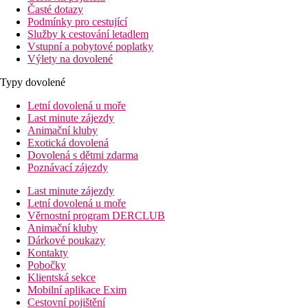
Časté dotazy
Podmínky pro cestující
Služby k cestování letadlem
Vstupní a pobytové poplatky
Výlety na dovolené
Typy dovolené
Letní dovolená u moře
Last minute zájezdy
Animační kluby
Exotická dovolená
Dovolená s dětmi zdarma
Poznávací zájezdy
Last minute zájezdy
Letní dovolená u moře
Věrnostní program DERCLUB
Animační kluby
Dárkové poukazy
Kontakty
Pobočky
Klientská sekce
Mobilní aplikace Exim
Cestovní pojištění