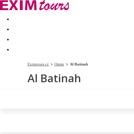
Akční nabídky
Last minute
First minute - Exotika a zim
Eximtours.cz
Omán
Al Batinah
Al Batinah