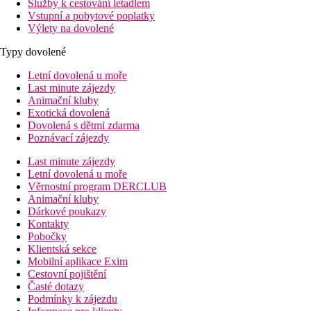
Služby k cestování letadlem
Vstupní a pobytové poplatky
Výlety na dovolené
Typy dovolené
Letní dovolená u moře
Last minute zájezdy
Animační kluby
Exotická dovolená
Dovolená s dětmi zdarma
Poznávací zájezdy
Last minute zájezdy
Letní dovolená u moře
Věrnostní program DERCLUB
Animační kluby
Dárkové poukazy
Kontakty
Pobočky
Klientská sekce
Mobilní aplikace Exim
Cestovní pojištění
Časté dotazy
Podmínky k zájezdu