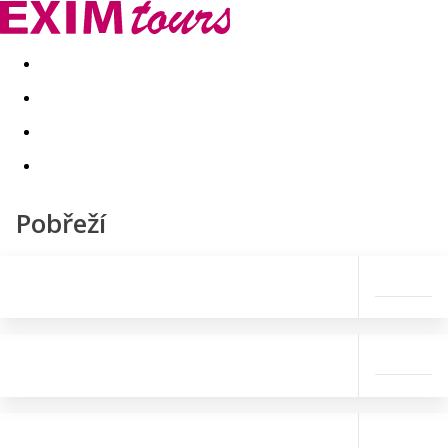
Akční nabídky
Last minute
First minute - Exotika a zim
Pobřeží