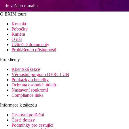
do vašeho e-mailu
O EXIM tours
Kontakt
Pobočky
Kariéra
O nás
Užitečné dokumenty
Prohlášení o přístupnosti
Pro klienty
Klientská sekce
Věrnostní program DERCLUB
Poukázky a benefity
Ochrana osobních údajů
Nastavení soukromí
Compliance linka
Informace k zájezdu
Cestovní pojištění
Časté dotazy
Podmínky pro cestující