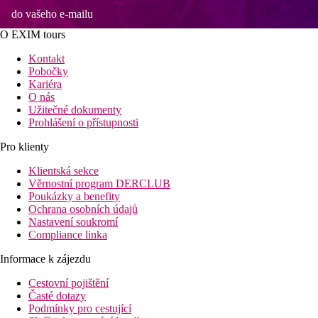
do vašeho e-mailu
O EXIM tours
Kontakt
Pobočky
Kariéra
O nás
Užitečné dokumenty
Prohlášení o přístupnosti
Pro klienty
Klientská sekce
Věrnostní program DERCLUB
Poukázky a benefity
Ochrana osobních údajů
Nastavení soukromí
Compliance linka
Informace k zájezdu
Cestovní pojištění
Časté dotazy
Podmínky pro cestující