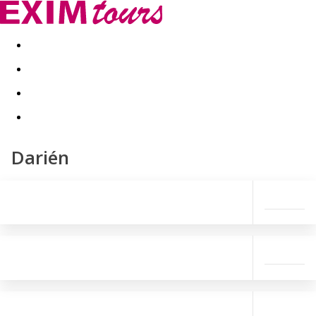
Akční nabídky
Last minute
First minute - Exotika a zim
Darién