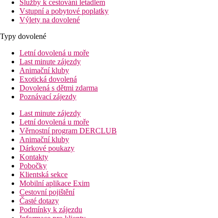
Služby k cestování letadlem
Vstupní a pobytové poplatky
Výlety na dovolené
Typy dovolené
Letní dovolená u moře
Last minute zájezdy
Animační kluby
Exotická dovolená
Dovolená s dětmi zdarma
Poznávací zájezdy
Last minute zájezdy
Letní dovolená u moře
Věrnostní program DERCLUB
Animační kluby
Dárkové poukazy
Kontakty
Pobočky
Klientská sekce
Mobilní aplikace Exim
Cestovní pojištění
Časté dotazy
Podmínky k zájezdu