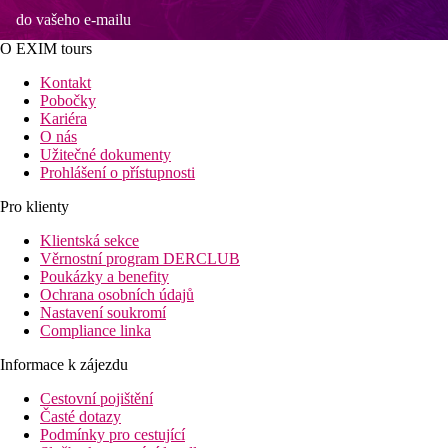
do vašeho e-mailu
O EXIM tours
Kontakt
Pobočky
Kariéra
O nás
Užitečné dokumenty
Prohlášení o přístupnosti
Pro klienty
Klientská sekce
Věrnostní program DERCLUB
Poukázky a benefity
Ochrana osobních údajů
Nastavení soukromí
Compliance linka
Informace k zájezdu
Cestovní pojištění
Časté dotazy
Podmínky pro cestující