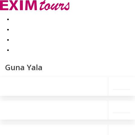
Akční nabídky
Last minute
First minute - Exotika a zim
Guna Yala