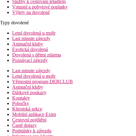
Služby k cestování letadlem
Vstupní a pobytové poplatky
Výlety na dovolené
Typy dovolené
Letní dovolená u moře
Last minute zájezdy
Animační kluby
Exotická dovolená
Dovolená s dětmi zdarma
Poznávací zájezdy
Last minute zájezdy
Letní dovolená u moře
Věrnostní program DERCLUB
Animační kluby
Dárkové poukazy
Kontakty
Pobočky
Klientská sekce
Mobilní aplikace Exim
Cestovní pojištění
Časté dotazy
Podmínky k zájezdu