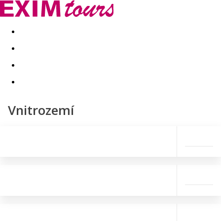
Akční nabídky
Last minute
First minute - Exotika a zim
Vnitrozemí