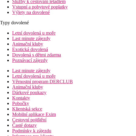
Služby k cestování letadlem
Vstupní a pobytové poplatky
Výlety na dovolené
Typy dovolené
Letní dovolená u moře
Last minute zájezdy
Animační kluby
Exotická dovolená
Dovolená s dětmi zdarma
Poznávací zájezdy
Last minute zájezdy
Letní dovolená u moře
Věrnostní program DERCLUB
Animační kluby
Dárkové poukazy
Kontakty
Pobočky
Klientská sekce
Mobilní aplikace Exim
Cestovní pojištění
Časté dotazy
Podmínky k zájezdu