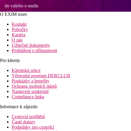
do vašeho e-mailu
O EXIM tours
Kontakt
Pobočky
Kariéra
O nás
Užitečné dokumenty
Prohlášení o přístupnosti
Pro klienty
Klientská sekce
Věrnostní program DERCLUB
Poukázky a benefity
Ochrana osobních údajů
Nastavení soukromí
Compliance linka
Informace k zájezdu
Cestovní pojištění
Časté dotazy
Podmínky pro cestující