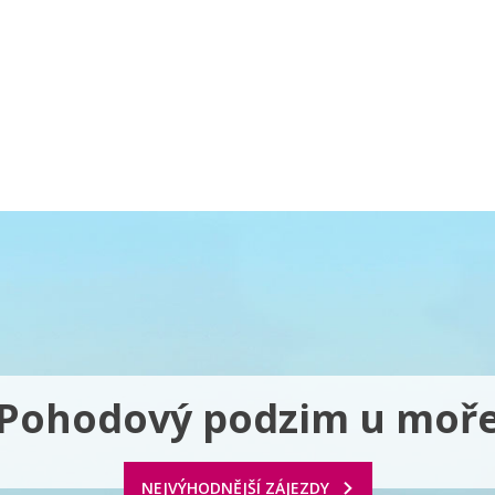
a u moře
Animační kluby
First minute – Léto 2027
Vě
Pohodový podzim u moř
NEJVÝHODNĚJŠÍ ZÁJEZDY