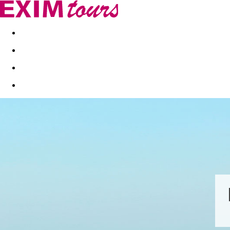
Akční nabídky
Last minute
First minute - Exotika a zim