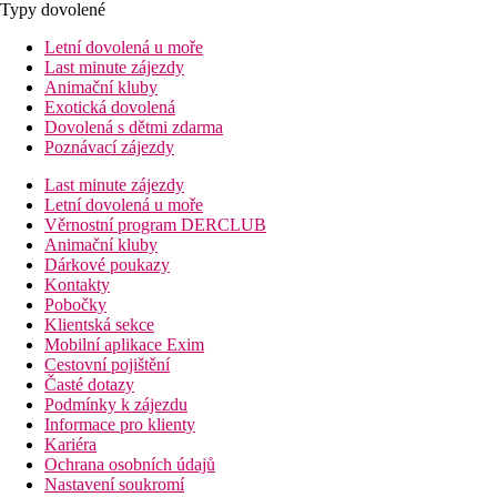
Typy dovolené
Letní dovolená u moře
Last minute zájezdy
Animační kluby
Exotická dovolená
Dovolená s dětmi zdarma
Poznávací zájezdy
Last minute zájezdy
Letní dovolená u moře
Věrnostní program DERCLUB
Animační kluby
Dárkové poukazy
Kontakty
Pobočky
Klientská sekce
Mobilní aplikace Exim
Cestovní pojištění
Časté dotazy
Podmínky k zájezdu
Informace pro klienty
Kariéra
Ochrana osobních údajů
Nastavení soukromí