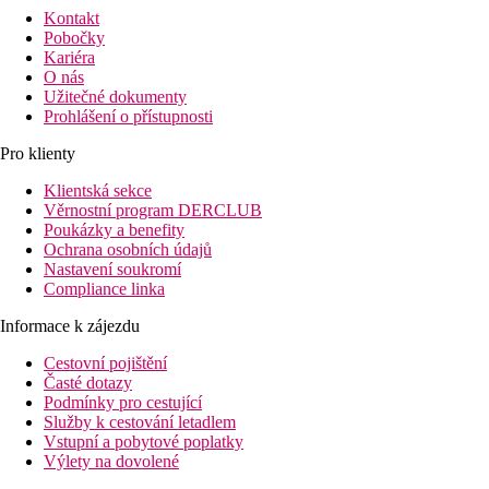
Kontakt
Pobočky
Kariéra
O nás
Užitečné dokumenty
Prohlášení o přístupnosti
Pro klienty
Klientská sekce
Věrnostní program DERCLUB
Poukázky a benefity
Ochrana osobních údajů
Nastavení soukromí
Compliance linka
Informace k zájezdu
Cestovní pojištění
Časté dotazy
Podmínky pro cestující
Služby k cestování letadlem
Vstupní a pobytové poplatky
Výlety na dovolené