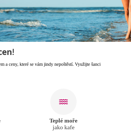
cen
!
a ceny, které se vám jindy nepoštěstí. Využijte šanci
e
Teplé moře
jako kafe