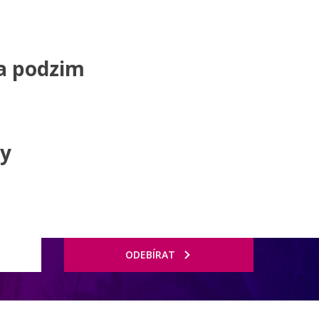
na podzim
ny
ODEBÍRAT