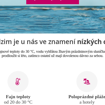
zim je u nás ve znamení
nízkých 
fajnové teploty do 30 °C, vodu vyhřátou žhavým prázdninovým sluníčkem 
prodloužit si léto, zatímco ostatní už mají dovolenou dávno za sebou.
Fajn teploty
Poloprázdné pláž
od 20 do 30 °C
a hotely