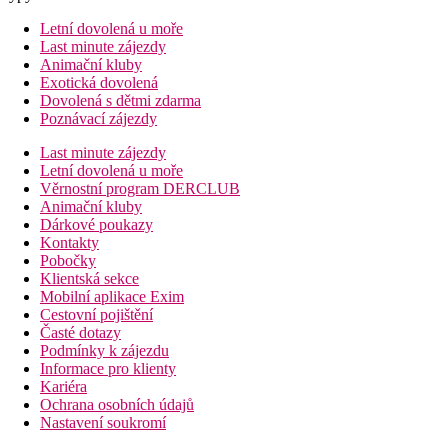
Letní dovolená u moře
Last minute zájezdy
Animační kluby
Exotická dovolená
Dovolená s dětmi zdarma
Poznávací zájezdy
Last minute zájezdy
Letní dovolená u moře
Věrnostní program DERCLUB
Animační kluby
Dárkové poukazy
Kontakty
Pobočky
Klientská sekce
Mobilní aplikace Exim
Cestovní pojištění
Časté dotazy
Podmínky k zájezdu
Informace pro klienty
Kariéra
Ochrana osobních údajů
Nastavení soukromí