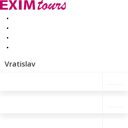
Akční nabídky
Last minute
First minute - Exotika a zim
Vratislav