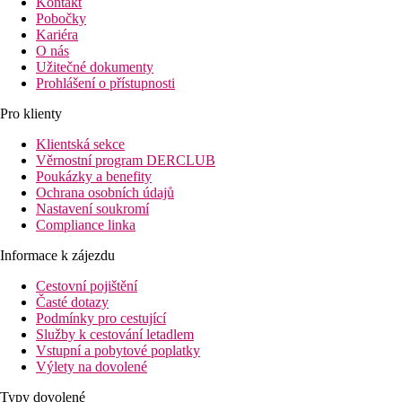
Kontakt
Pobočky
Kariéra
O nás
Užitečné dokumenty
Prohlášení o přístupnosti
Pro klienty
Klientská sekce
Věrnostní program DERCLUB
Poukázky a benefity
Ochrana osobních údajů
Nastavení soukromí
Compliance linka
Informace k zájezdu
Cestovní pojištění
Časté dotazy
Podmínky pro cestující
Služby k cestování letadlem
Vstupní a pobytové poplatky
Výlety na dovolené
Typy dovolené