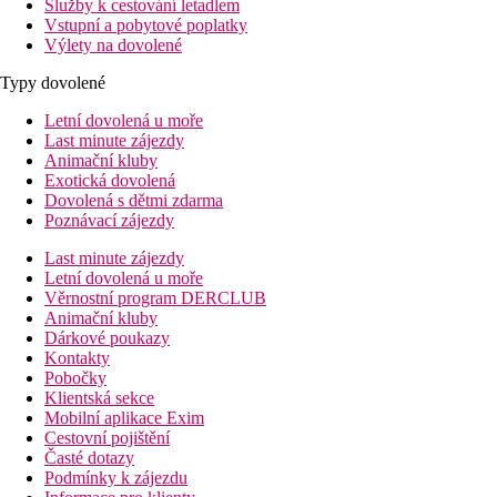
Služby k cestování letadlem
Vstupní a pobytové poplatky
Výlety na dovolené
Typy dovolené
Letní dovolená u moře
Last minute zájezdy
Animační kluby
Exotická dovolená
Dovolená s dětmi zdarma
Poznávací zájezdy
Last minute zájezdy
Letní dovolená u moře
Věrnostní program DERCLUB
Animační kluby
Dárkové poukazy
Kontakty
Pobočky
Klientská sekce
Mobilní aplikace Exim
Cestovní pojištění
Časté dotazy
Podmínky k zájezdu