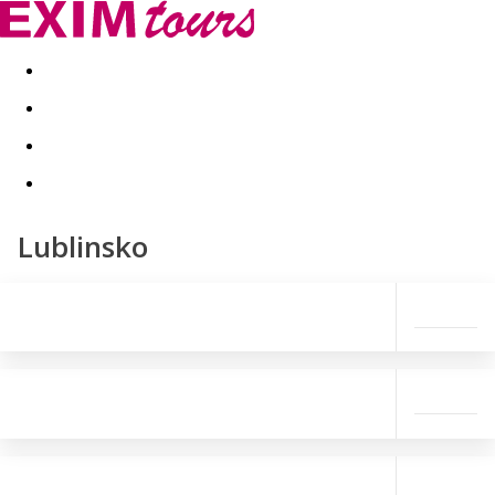
Akční nabídky
Last minute
First minute - Exotika a zim
Lublinsko