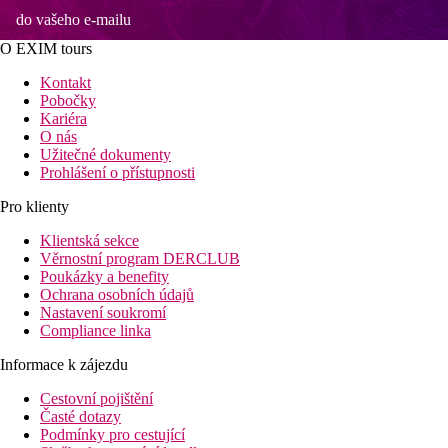
do vašeho e-mailu
O EXIM tours
Kontakt
Pobočky
Kariéra
O nás
Užitečné dokumenty
Prohlášení o přístupnosti
Pro klienty
Klientská sekce
Věrnostní program DERCLUB
Poukázky a benefity
Ochrana osobních údajů
Nastavení soukromí
Compliance linka
Informace k zájezdu
Cestovní pojištění
Časté dotazy
Podmínky pro cestující