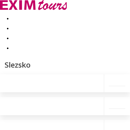
Akční nabídky
Last minute
First minute - Exotika a zim
Slezsko