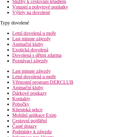
Služby k cestování letadlem
Vstupní a pobytové poplatky
Výlety na dovolené
Typy dovolené
Letní dovolená u moře
Last minute zájezdy
Animační kluby
Exotická dovolená
Dovolená s dětmi zdarma
Poznávací zájezdy
Last minute zájezdy
Letní dovolená u moře
Věrnostní program DERCLUB
Animační kluby
Dárkové poukazy
Kontakty
Pobočky
Klientská sekce
Mobilní aplikace Exim
Cestovní pojištění
Časté dotazy
Podmínky k zájezdu