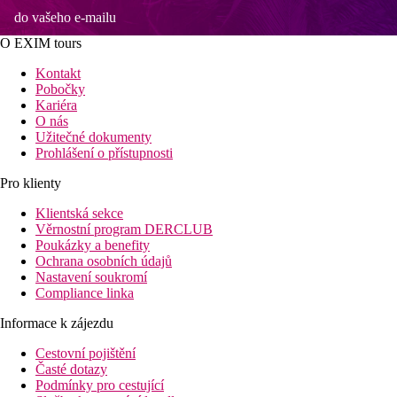
do vašeho e-mailu
O EXIM tours
Kontakt
Pobočky
Kariéra
O nás
Užitečné dokumenty
Prohlášení o přístupnosti
Pro klienty
Klientská sekce
Věrnostní program DERCLUB
Poukázky a benefity
Ochrana osobních údajů
Nastavení soukromí
Compliance linka
Informace k zájezdu
Cestovní pojištění
Časté dotazy
Podmínky pro cestující