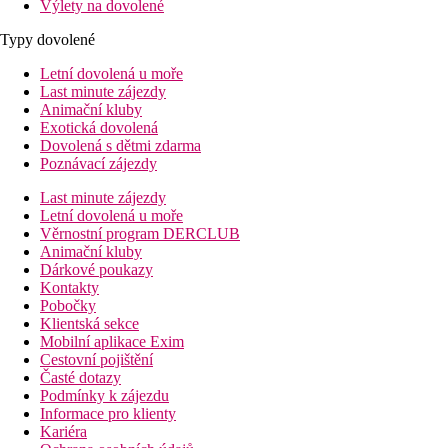
Výlety na dovolené
Typy dovolené
Letní dovolená u moře
Last minute zájezdy
Animační kluby
Exotická dovolená
Dovolená s dětmi zdarma
Poznávací zájezdy
Last minute zájezdy
Letní dovolená u moře
Věrnostní program DERCLUB
Animační kluby
Dárkové poukazy
Kontakty
Pobočky
Klientská sekce
Mobilní aplikace Exim
Cestovní pojištění
Časté dotazy
Podmínky k zájezdu
Informace pro klienty
Kariéra