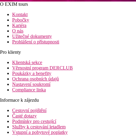
O EXIM tours
Kontakt
Pobočky
Kariéra
O nás
Užitečné dokumenty
Prohlášení o přístupnosti
Pro klienty
Klientská sekce
Věrnostní program DERCLUB
Poukázky a benefity
Ochrana osobních údajů
Nastavení soukromí
Compliance linka
Informace k zájezdu
Cestovní pojištění
Časté dotazy
Podmínky pro cestující
Služby k cestování letadlem
Vstupní a pobytové poplatky