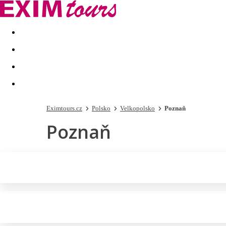
Akční nabídky
Last minute
First minute - Exotika a zim
Eximtours.cz
Polsko
Velkopolsko
Poznaň
Poznaň