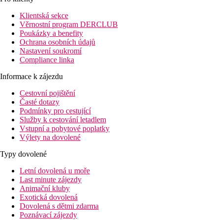
70 m
Klientská sekce
Vzdálenost k pláži
Věrnostní program DERCLUB
Poukázky a benefity
Pláž
Ochrana osobních údajů
Nastavení soukromí
Compliance linka
Plážová dovolená
Informace k zájezdu
Fotogalerie
Cestovní pojištění
Časté dotazy
Podmínky pro cestující
Služby k cestování letadlem
Vstupní a pobytové poplatky
Výlety na dovolené
Typy dovolené
Letní dovolená u moře
Last minute zájezdy
Animační kluby
Exotická dovolená
Dovolená s dětmi zdarma
Poznávací zájezdy