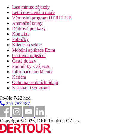
Last minute zájezdy
Letní dovolená u moře
Věrnostní program DERCLUB
Animační kluby
Dárkové poukazy
Kontakty
Pobočky
Klientská sekce
Mobilní aplikace Exim
Cestovní pojištění
Časté dotazy
Podmínky k zájezdu
Informace pro klienty
Kariéra
Ochrana osobních údajů
Nastavení soukromí
Po-Ne 7-22 hod.
255 787 787
Copyright © 2026, DER Touristik CZ a.s.