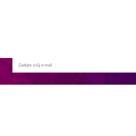
a u moře
Animační kluby
First minute – Léto 2027
Vě