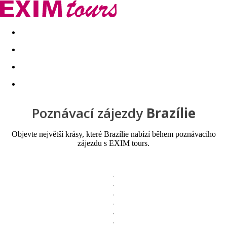
Akční nabídky
Last minute
First minute - Exotika a zim
Poznávací zájezdy
Brazílie
Objevte největší krásy, které Brazílie nabízí během poznávacího
zájezdu s EXIM tours.