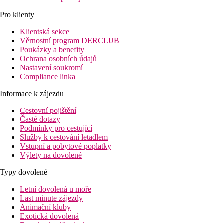
Pro klienty
Klientská sekce
Věrnostní program DERCLUB
Poukázky a benefity
Ochrana osobních údajů
Nastavení soukromí
Compliance linka
Informace k zájezdu
Cestovní pojištění
Časté dotazy
Podmínky pro cestující
Služby k cestování letadlem
Vstupní a pobytové poplatky
Výlety na dovolené
Typy dovolené
Letní dovolená u moře
Last minute zájezdy
Animační kluby
Exotická dovolená