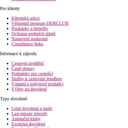
Pro klienty
Klientská sekce
Věrnostní program DERCLUB
Poukázky a benefity
Ochrana osobních údajů
Nastavení soukromí
Compliance linka
Informace k zájezdu
Cestovní pojištění
Časté dotazy
Podmínky pro cestující
Služby k cestování letadlem
Vstupní a pobytové poplatky
Výlety na dovolené
Typy dovolené
Letní dovolená u moře
Last minute zájezdy
Animační kluby
Exotická dovolená