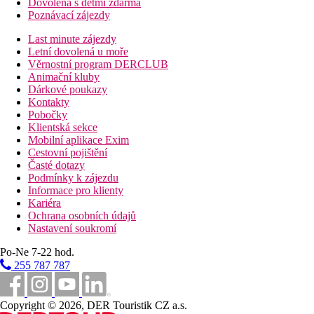
Dovolená s dětmi zdarma
Poznávací zájezdy
Last minute zájezdy
Letní dovolená u moře
Věrnostní program DERCLUB
Animační kluby
Dárkové poukazy
Kontakty
Pobočky
Klientská sekce
Mobilní aplikace Exim
Cestovní pojištění
Časté dotazy
Podmínky k zájezdu
Informace pro klienty
Kariéra
Ochrana osobních údajů
Nastavení soukromí
Po-Ne 7-22 hod.
255 787 787
Copyright © 2026, DER Touristik CZ a.s.