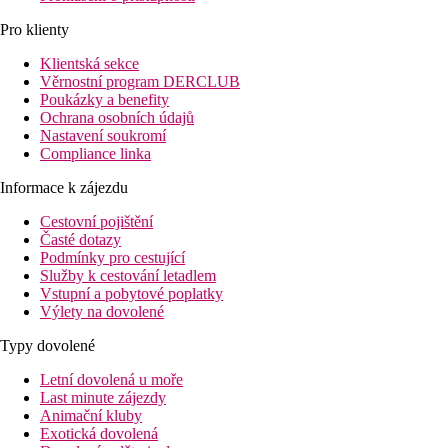
Pro klienty
Klientská sekce
Věrnostní program DERCLUB
Poukázky a benefity
Ochrana osobních údajů
Nastavení soukromí
Compliance linka
Informace k zájezdu
Cestovní pojištění
Časté dotazy
Podmínky pro cestující
Služby k cestování letadlem
Vstupní a pobytové poplatky
Výlety na dovolené
Typy dovolené
Letní dovolená u moře
Last minute zájezdy
Animační kluby
Exotická dovolená