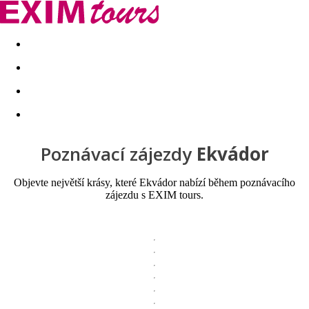
Akční nabídky
Last minute
First minute - Exotika a zim
Poznávací zájezdy
Ekvádor
Objevte největší krásy, které Ekvádor nabízí během poznávacího
zájezdu s EXIM tours.