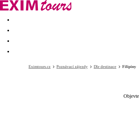
Akční nabídky
Last minute
First minute - Exotika a zim
Eximtours.cz
Poznávací zájezdy
Dle destinace
Filipíny
Objevte