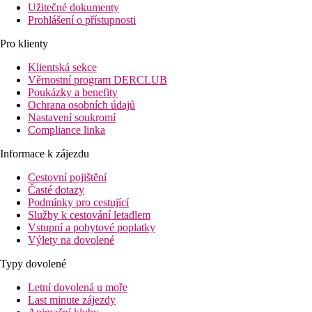
Užitečné dokumenty
Prohlášení o přístupnosti
Pro klienty
Klientská sekce
Věrnostní program DERCLUB
Poukázky a benefity
Ochrana osobních údajů
Nastavení soukromí
Compliance linka
Informace k zájezdu
Cestovní pojištění
Časté dotazy
Podmínky pro cestující
Služby k cestování letadlem
Vstupní a pobytové poplatky
Výlety na dovolené
Typy dovolené
Letní dovolená u moře
Last minute zájezdy