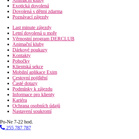
Animační kluby
Exotická dovolená
Dovolená s dětmi zdarma
Poznávací zájezdy
Last minute zájezdy
Letní dovolená u moře
Věrnostní program DERCLUB
Animační kluby
Dárkové poukazy
Kontakty
Pobočky
Klientská sekce
Mobilní aplikace Exim
Cestovní pojištění
Časté dotazy
Podmínky k zájezdu
Informace pro klienty
Kariéra
Ochrana osobních údajů
Nastavení soukromí
Po-Ne 7-22 hod.
255 787 787