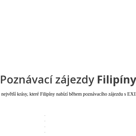
a u moře
Animační kluby
First minute – Léto 2027
Vě
Poznávací zájezdy
Filipín
 největší krásy, které Filipíny nabízí během poznávacího zájezdu s EXI