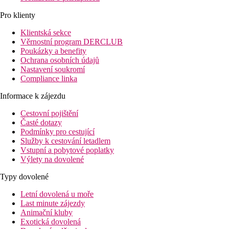
Pro klienty
Klientská sekce
Věrnostní program DERCLUB
Poukázky a benefity
Ochrana osobních údajů
Nastavení soukromí
Compliance linka
Informace k zájezdu
Cestovní pojištění
Časté dotazy
Podmínky pro cestující
Služby k cestování letadlem
Vstupní a pobytové poplatky
Výlety na dovolené
Typy dovolené
Letní dovolená u moře
Last minute zájezdy
Animační kluby
Exotická dovolená