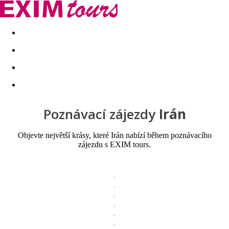
Akční nabídky
Last minute
First minute - Exotika a zim
Poznávací zájezdy
Irán
Objevte největší krásy, které Irán nabízí během poznávacího
zájezdu s EXIM tours.