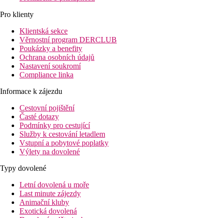
Pro klienty
Klientská sekce
Věrnostní program DERCLUB
Poukázky a benefity
Ochrana osobních údajů
Nastavení soukromí
Compliance linka
Informace k zájezdu
Cestovní pojištění
Časté dotazy
Podmínky pro cestující
Služby k cestování letadlem
Vstupní a pobytové poplatky
Výlety na dovolené
Typy dovolené
Letní dovolená u moře
Last minute zájezdy
Animační kluby
Exotická dovolená