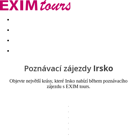
Akční nabídky
Last minute
First minute - Exotika a zim
Poznávací zájezdy
Irsko
Objevte největší krásy, které Irsko nabízí během poznávacího
zájezdu s EXIM tours.