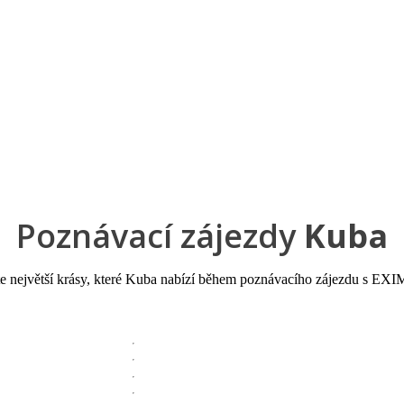
a u moře
Animační kluby
First minute – Léto 2027
Vě
Poznávací zájezdy
Kuba
e největší krásy, které Kuba nabízí během poznávacího zájezdu s EXIM