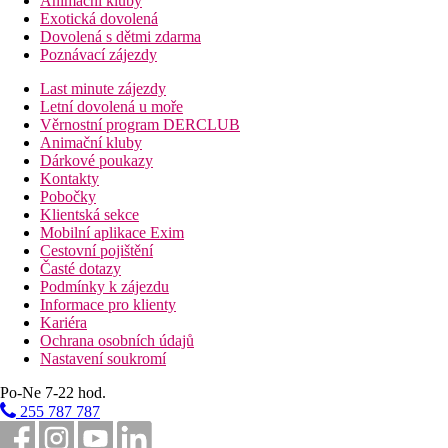
Animační kluby
Exotická dovolená
Dovolená s dětmi zdarma
Poznávací zájezdy
Last minute zájezdy
Letní dovolená u moře
Věrnostní program DERCLUB
Animační kluby
Dárkové poukazy
Kontakty
Pobočky
Klientská sekce
Mobilní aplikace Exim
Cestovní pojištění
Časté dotazy
Podmínky k zájezdu
Informace pro klienty
Kariéra
Ochrana osobních údajů
Nastavení soukromí
Po-Ne 7-22 hod.
255 787 787