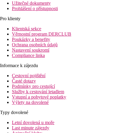
Užitečné dokumenty
Prohlášení o přístupnosti
Pro klienty
Klientská sekce
Věrnostní program DERCLUB
Poukázky a benefity
Ochrana osobních údajů
Nastavení soukromí
Compliance linka
Informace k zájezdu
Cestovní pojištění
Časté dotazy
Podmínky pro cestující
Služby k cestování letadlem
Vstupní a pobytové poplatky
Výlety na dovolené
Typy dovolené
Letní dovolená u moře
Last minute zájezdy