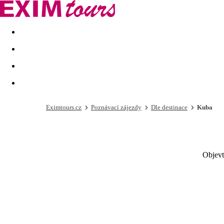
Akční nabídky
Last minute
First minute - Exotika a zim
Eximtours.cz
Poznávací zájezdy
Dle destinace
Kuba
Objevt