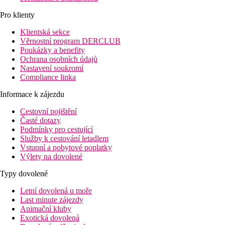
Pro klienty
Klientská sekce
Věrnostní program DERCLUB
Poukázky a benefity
Ochrana osobních údajů
Nastavení soukromí
Compliance linka
Informace k zájezdu
Cestovní pojištění
Časté dotazy
Podmínky pro cestující
Služby k cestování letadlem
Vstupní a pobytové poplatky
Výlety na dovolené
Typy dovolené
Letní dovolená u moře
Last minute zájezdy
Animační kluby
Exotická dovolená