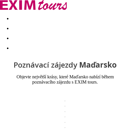
Akční nabídky
Last minute
First minute - Exotika a zim
Poznávací zájezdy
Maďarsko
Objevte největší krásy, které Maďarsko nabízí během
poznávacího zájezdu s EXIM tours.