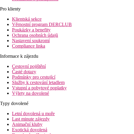
Pro klienty
Klientská sekce
Věrnostní program DERCLUB
Poukázky a benefity
Ochrana osobních údajů
Nastavení soukromí
Compliance linka
Informace k zájezdu
Cestovní pojištění
Časté dotazy
Podmínky pro cestující
Služby k cestování letadlem
Vstupní a pobytové poplatky
Výlety na dovolené
Typy dovolené
Letní dovolená u moře
Last minute zájezdy
Animační kluby
Exotická dovolená