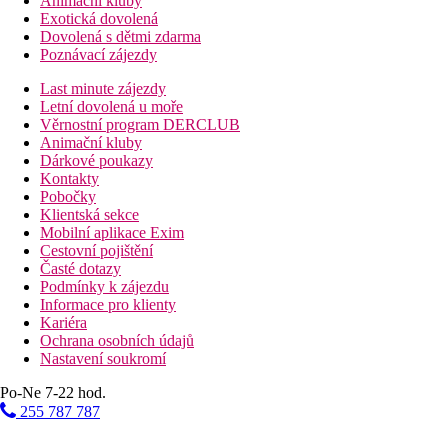
Animační kluby
Exotická dovolená
Dovolená s dětmi zdarma
Poznávací zájezdy
Last minute zájezdy
Letní dovolená u moře
Věrnostní program DERCLUB
Animační kluby
Dárkové poukazy
Kontakty
Pobočky
Klientská sekce
Mobilní aplikace Exim
Cestovní pojištění
Časté dotazy
Podmínky k zájezdu
Informace pro klienty
Kariéra
Ochrana osobních údajů
Nastavení soukromí
Po-Ne 7-22 hod.
255 787 787