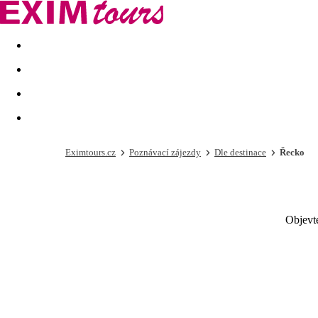
Akční nabídky
Last minute
First minute - Exotika a zim
Eximtours.cz
Poznávací zájezdy
Dle destinace
Řecko
Objevte