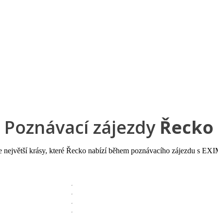
a u moře
Animační kluby
First minute – Léto 2027
Vě
Poznávací zájezdy
Řecko
 největší krásy, které Řecko nabízí během poznávacího zájezdu s EXI