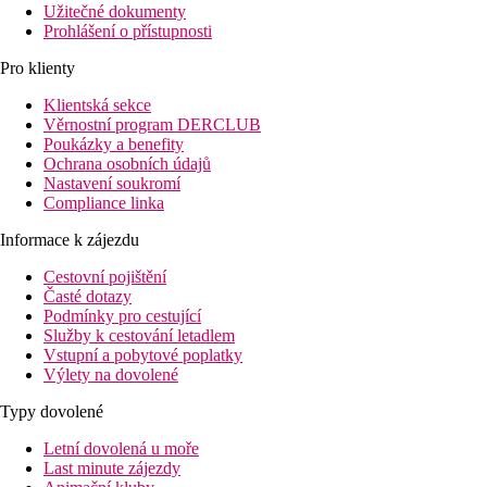
Užitečné dokumenty
Prohlášení o přístupnosti
Pro klienty
Klientská sekce
Věrnostní program DERCLUB
Poukázky a benefity
Ochrana osobních údajů
Nastavení soukromí
Compliance linka
Informace k zájezdu
Cestovní pojištění
Časté dotazy
Podmínky pro cestující
Služby k cestování letadlem
Vstupní a pobytové poplatky
Výlety na dovolené
Typy dovolené
Letní dovolená u moře
Last minute zájezdy