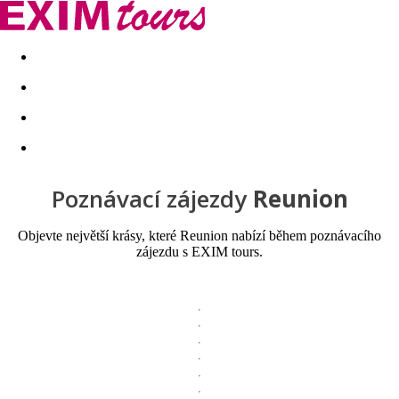
Akční nabídky
Last minute
First minute - Exotika a zim
Poznávací zájezdy
Reunion
Objevte největší krásy, které Reunion nabízí během poznávacího
zájezdu s EXIM tours.