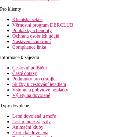
Pro klienty
Klientská sekce
Věrnostní program DERCLUB
Poukázky a benefity
Ochrana osobních údajů
Nastavení soukromí
Compliance linka
Informace k zájezdu
Cestovní pojištění
Časté dotazy
Podmínky pro cestující
Služby k cestování letadlem
Vstupní a pobytové poplatky
Výlety na dovolené
Typy dovolené
Letní dovolená u moře
Last minute zájezdy
Animační kluby
Exotická dovolená