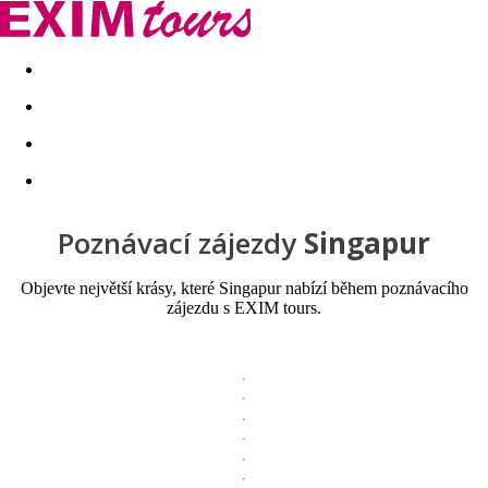
Akční nabídky
Last minute
First minute - Exotika a zim
Poznávací zájezdy
Singapur
Objevte největší krásy, které Singapur nabízí během poznávacího
zájezdu s EXIM tours.