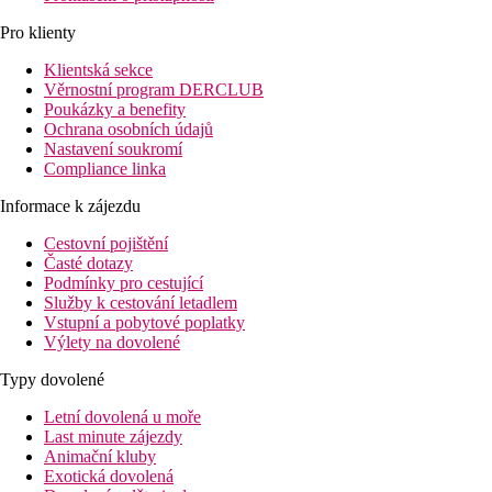
Pro klienty
Klientská sekce
Věrnostní program DERCLUB
Poukázky a benefity
Ochrana osobních údajů
Nastavení soukromí
Compliance linka
Informace k zájezdu
Cestovní pojištění
Časté dotazy
Podmínky pro cestující
Služby k cestování letadlem
Vstupní a pobytové poplatky
Výlety na dovolené
Typy dovolené
Letní dovolená u moře
Last minute zájezdy
Animační kluby
Exotická dovolená