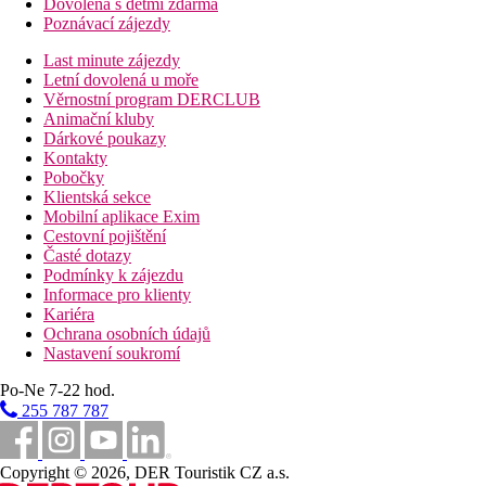
Dovolená s dětmi zdarma
Poznávací zájezdy
Last minute zájezdy
Letní dovolená u moře
Věrnostní program DERCLUB
Animační kluby
Dárkové poukazy
Kontakty
Pobočky
Klientská sekce
Mobilní aplikace Exim
Cestovní pojištění
Časté dotazy
Podmínky k zájezdu
Informace pro klienty
Kariéra
Ochrana osobních údajů
Nastavení soukromí
Po-Ne 7-22 hod.
255 787 787
Copyright © 2026, DER Touristik CZ a.s.