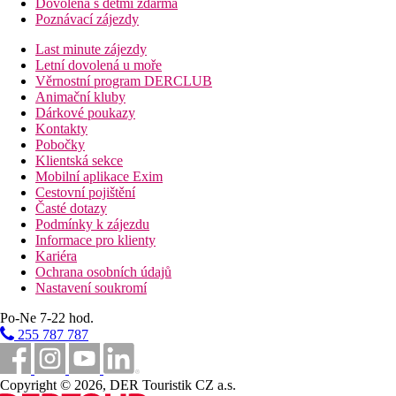
Dovolená s dětmi zdarma
Poznávací zájezdy
Last minute zájezdy
Letní dovolená u moře
Věrnostní program DERCLUB
Animační kluby
Dárkové poukazy
Kontakty
Pobočky
Klientská sekce
Mobilní aplikace Exim
Cestovní pojištění
Časté dotazy
Podmínky k zájezdu
Informace pro klienty
Kariéra
Ochrana osobních údajů
Nastavení soukromí
Po-Ne 7-22 hod.
255 787 787
Copyright © 2026, DER Touristik CZ a.s.