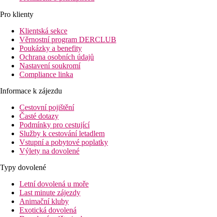
Pro klienty
Klientská sekce
Věrnostní program DERCLUB
Poukázky a benefity
Ochrana osobních údajů
Nastavení soukromí
Compliance linka
Informace k zájezdu
Cestovní pojištění
Časté dotazy
Podmínky pro cestující
Služby k cestování letadlem
Vstupní a pobytové poplatky
Výlety na dovolené
Typy dovolené
Letní dovolená u moře
Last minute zájezdy
Animační kluby
Exotická dovolená