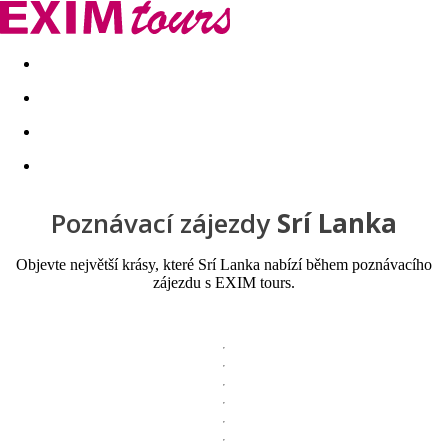
Akční nabídky
Last minute
First minute - Exotika a zim
Poznávací zájezdy
Srí Lanka
Objevte největší krásy, které Srí Lanka nabízí během poznávacího
zájezdu s EXIM tours.