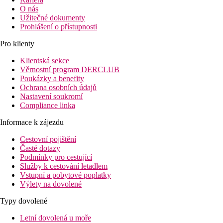
O nás
Užitečné dokumenty
Prohlášení o přístupnosti
Pro klienty
Klientská sekce
Věrnostní program DERCLUB
Poukázky a benefity
Ochrana osobních údajů
Nastavení soukromí
Compliance linka
Informace k zájezdu
Cestovní pojištění
Časté dotazy
Podmínky pro cestující
Služby k cestování letadlem
Vstupní a pobytové poplatky
Výlety na dovolené
Typy dovolené
Letní dovolená u moře