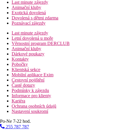
Last minute zájezdy
Animační kluby
Exotická dovolená
Dovolená s dětmi zdarma
Poznávací zájezdy
Last minute zájezdy
Letní dovolená u moře
Věrnostní program DERCLUB
Animační kluby
Dárkové poukazy
Kontakty
Pobočky
Klientská sekce
Mobilní aplikace Exim
Cestovní pojištění
Časté dotazy
Podmínky k zájezdu
Informace pro klienty
Kariéra
Ochrana osobních údajů
Nastavení soukromí
Po-Ne 7-22 hod.
255 787 787