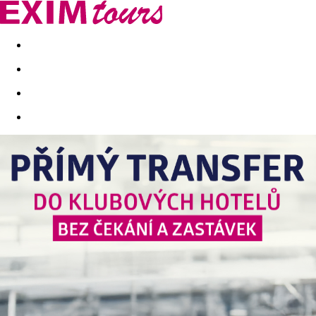
Akční nabídky
Last minute
First minute - Exotika a zim