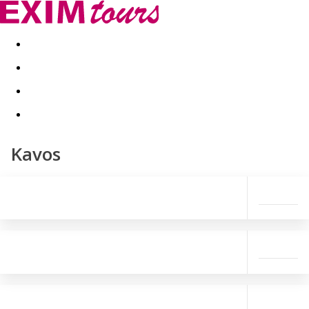
Akční nabídky
Last minute
First minute - Exotika a zim
Kavos