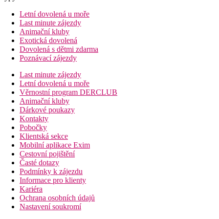
Letní dovolená u moře
Last minute zájezdy
Animační kluby
Exotická dovolená
Dovolená s dětmi zdarma
Poznávací zájezdy
Last minute zájezdy
Letní dovolená u moře
Věrnostní program DERCLUB
Animační kluby
Dárkové poukazy
Kontakty
Pobočky
Klientská sekce
Mobilní aplikace Exim
Cestovní pojištění
Časté dotazy
Podmínky k zájezdu
Informace pro klienty
Kariéra
Ochrana osobních údajů
Nastavení soukromí