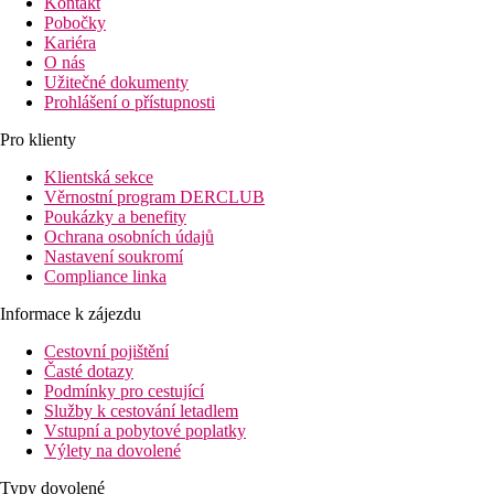
Kontakt
Pobočky
Kariéra
O nás
Užitečné dokumenty
Prohlášení o přístupnosti
Pro klienty
Klientská sekce
Věrnostní program DERCLUB
Poukázky a benefity
Ochrana osobních údajů
Nastavení soukromí
Compliance linka
Informace k zájezdu
Cestovní pojištění
Časté dotazy
Podmínky pro cestující
Služby k cestování letadlem
Vstupní a pobytové poplatky
Výlety na dovolené
Typy dovolené