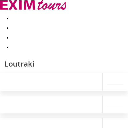
Akční nabídky
Last minute
First minute - Exotika a zim
Loutraki