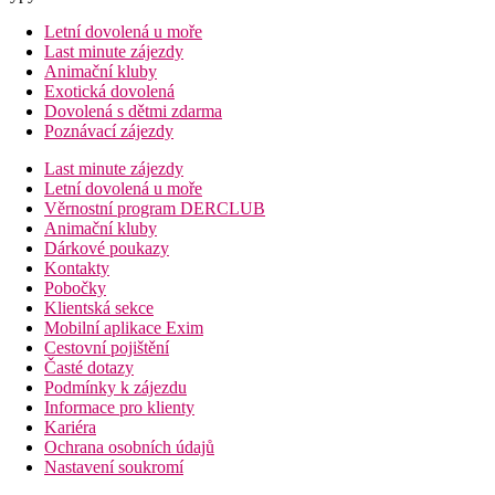
Letní dovolená u moře
Last minute zájezdy
Animační kluby
Exotická dovolená
Dovolená s dětmi zdarma
Poznávací zájezdy
Last minute zájezdy
Letní dovolená u moře
Věrnostní program DERCLUB
Animační kluby
Dárkové poukazy
Kontakty
Pobočky
Klientská sekce
Mobilní aplikace Exim
Cestovní pojištění
Časté dotazy
Podmínky k zájezdu
Informace pro klienty
Kariéra
Ochrana osobních údajů
Nastavení soukromí