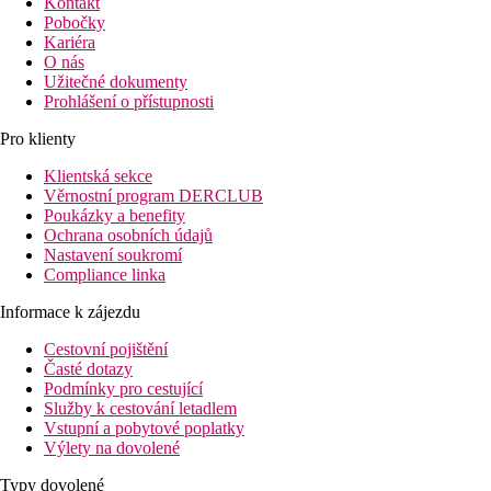
Kontakt
Pobočky
Kariéra
O nás
Užitečné dokumenty
Prohlášení o přístupnosti
Pro klienty
Klientská sekce
Věrnostní program DERCLUB
Poukázky a benefity
Ochrana osobních údajů
Nastavení soukromí
Compliance linka
Informace k zájezdu
Cestovní pojištění
Časté dotazy
Podmínky pro cestující
Služby k cestování letadlem
Vstupní a pobytové poplatky
Výlety na dovolené
Typy dovolené