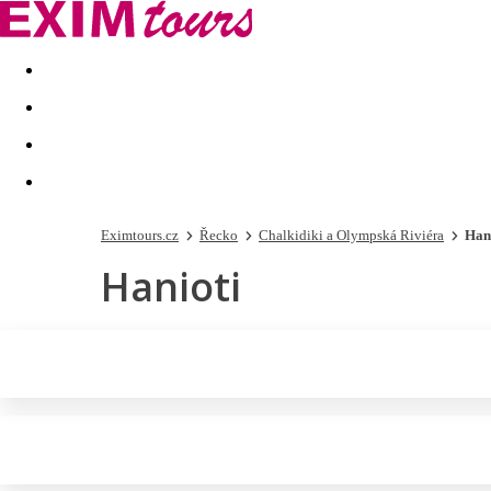
Akční nabídky
Last minute
First minute - Exotika a zim
Eximtours.cz
Řecko
Chalkidiki a Olympská Riviéra
Han
Hanioti