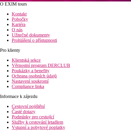
O EXIM tours
Kontakt
Pobočky
Kariéra
O nás
Užitečné dokumenty
Prohlášení o přístupnosti
Pro klienty
Klientská sekce
Věrnostní program DERCLUB
Poukázky a benefity
Ochrana osobních údajů
Nastavení soukromí
Compliance linka
Informace k zájezdu
Cestovní pojištění
Časté dotazy
Podmínky pro cestující
Služby k cestování letadlem
Vstupní a pobytové poplatky