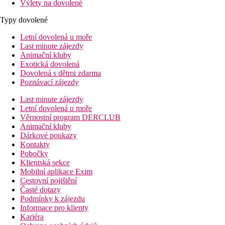
Výlety na dovolené
Typy dovolené
Letní dovolená u moře
Last minute zájezdy
Animační kluby
Exotická dovolená
Dovolená s dětmi zdarma
Poznávací zájezdy
Last minute zájezdy
Letní dovolená u moře
Věrnostní program DERCLUB
Animační kluby
Dárkové poukazy
Kontakty
Pobočky
Klientská sekce
Mobilní aplikace Exim
Cestovní pojištění
Časté dotazy
Podmínky k zájezdu
Informace pro klienty
Kariéra