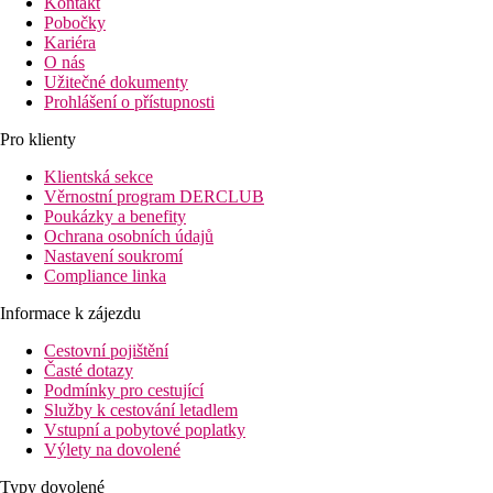
Kontakt
Pobočky
Kariéra
O nás
Užitečné dokumenty
Prohlášení o přístupnosti
Pro klienty
Klientská sekce
Věrnostní program DERCLUB
Poukázky a benefity
Ochrana osobních údajů
Nastavení soukromí
Compliance linka
Informace k zájezdu
Cestovní pojištění
Časté dotazy
Podmínky pro cestující
Služby k cestování letadlem
Vstupní a pobytové poplatky
Výlety na dovolené
Typy dovolené