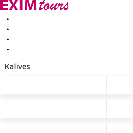
Akční nabídky
Last minute
First minute - Exotika a zim
Kalives