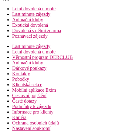
Letní dovolená u moře
Last minute zájezdy
Animační kluby
Exotická dovolená
Dovolená s dětmi zdarma
Poznávací zájezdy
Last minute zájezdy
Letní dovolená u moře
Věrnostní program DERCLUB
Animační kluby
Dárkové poukazy
Kontakty
Pobočky
Klientská sekce
Mobilní aplikace Exim
Cestovní pojištění
Časté dotazy
Podmínky k zájezdu
Informace pro klienty
Kariéra
Ochrana osobních údajů
Nastavení soukromí