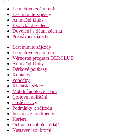
Letní dovolená u moře
Last minute zájezdy
Animační kluby
Exotická dovolená
Dovolená s dětmi zdarma
Poznávací zájezdy
Last minute zájezdy
Letní dovolená u moře
Věrnostní program DERCLUB
Animační kluby
Dárkové poukazy
Kontakty
Pobočky
Klientská sekce
Mobilní aplikace Exim
Cestovní pojištění
Časté dotazy
Podmínky k zájezdu
Informace pro klienty
Kariéra
Ochrana osobních údajů
Nastavení soukromí