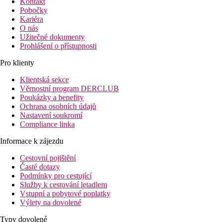
Kontakt
Pobočky
Kariéra
O nás
Užitečné dokumenty
Prohlášení o přístupnosti
Pro klienty
Klientská sekce
Věrnostní program DERCLUB
Poukázky a benefity
Ochrana osobních údajů
Nastavení soukromí
Compliance linka
Informace k zájezdu
Cestovní pojištění
Časté dotazy
Podmínky pro cestující
Služby k cestování letadlem
Vstupní a pobytové poplatky
Výlety na dovolené
Typy dovolené