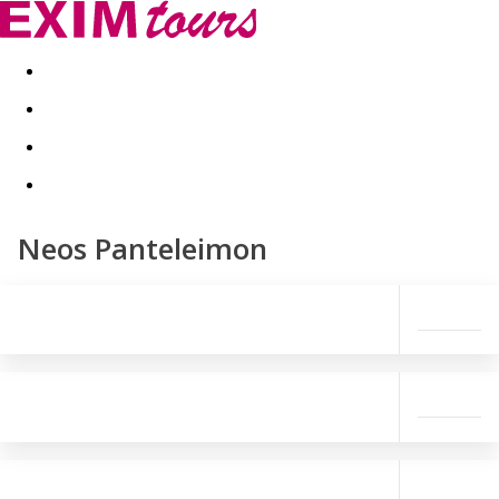
Akční nabídky
Last minute
First minute - Exotika a zim
Neos Panteleimon