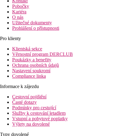
Kontakt
Pobočky
Kariéra
O nás
Užitečné dokumenty
Prohlášení o přístupnosti
Pro klienty
Klientská sekce
Věrnostní program DERCLUB
Poukázky a benefity
Ochrana osobních údajů
Nastavení soukromí
Compliance linka
Informace k zájezdu
Cestovní pojištění
Časté dotazy
Podmínky pro cestující
Služby k cestování letadlem
Vstupní a pobytové poplatky
Výlety na dovolené
Typy dovolené