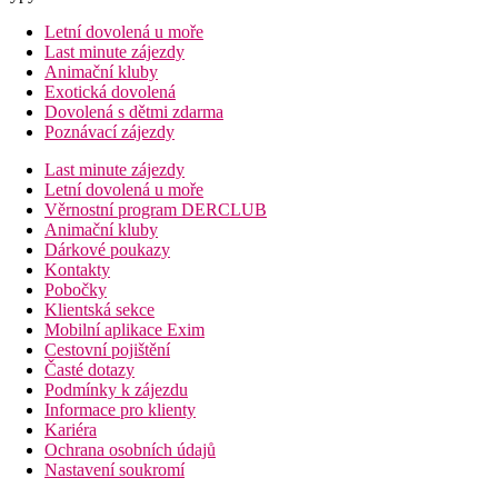
Letní dovolená u moře
Last minute zájezdy
Animační kluby
Exotická dovolená
Dovolená s dětmi zdarma
Poznávací zájezdy
Last minute zájezdy
Letní dovolená u moře
Věrnostní program DERCLUB
Animační kluby
Dárkové poukazy
Kontakty
Pobočky
Klientská sekce
Mobilní aplikace Exim
Cestovní pojištění
Časté dotazy
Podmínky k zájezdu
Informace pro klienty
Kariéra
Ochrana osobních údajů
Nastavení soukromí