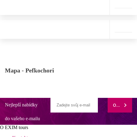
Mapa -
Pefkochori
Nejlepší nabídky
ODEBÍRAT
do vašeho e-mailu
O EXIM tours