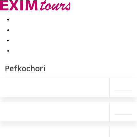
Akční nabídky
Last minute
First minute - Exotika a zim
Pefkochori