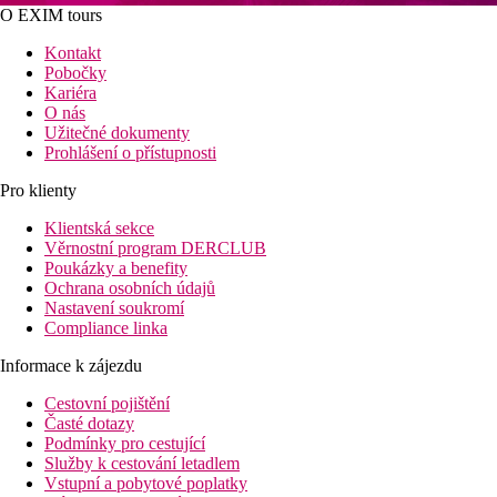
O EXIM tours
Kontakt
Pobočky
Kariéra
O nás
Užitečné dokumenty
Prohlášení o přístupnosti
Pro klienty
Klientská sekce
Věrnostní program DERCLUB
Poukázky a benefity
Ochrana osobních údajů
Nastavení soukromí
Compliance linka
Informace k zájezdu
Cestovní pojištění
Časté dotazy
Podmínky pro cestující
Služby k cestování letadlem
Vstupní a pobytové poplatky