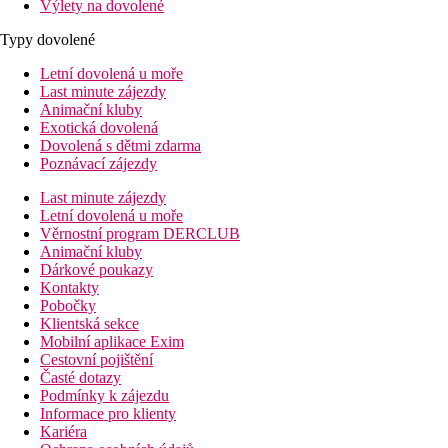
Výlety na dovolené
Typy dovolené
Letní dovolená u moře
Last minute zájezdy
Animační kluby
Exotická dovolená
Dovolená s dětmi zdarma
Poznávací zájezdy
Last minute zájezdy
Letní dovolená u moře
Věrnostní program DERCLUB
Animační kluby
Dárkové poukazy
Kontakty
Pobočky
Klientská sekce
Mobilní aplikace Exim
Cestovní pojištění
Časté dotazy
Podmínky k zájezdu
Informace pro klienty
Kariéra