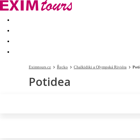
Akční nabídky
Last minute
First minute - Exotika a zim
Eximtours.cz
Řecko
Chalkidiki a Olympská Riviéra
Pot
Potidea