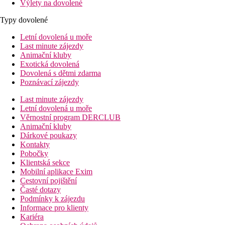
Výlety na dovolené
Typy dovolené
Letní dovolená u moře
Last minute zájezdy
Animační kluby
Exotická dovolená
Dovolená s dětmi zdarma
Poznávací zájezdy
Last minute zájezdy
Letní dovolená u moře
Věrnostní program DERCLUB
Animační kluby
Dárkové poukazy
Kontakty
Pobočky
Klientská sekce
Mobilní aplikace Exim
Cestovní pojištění
Časté dotazy
Podmínky k zájezdu
Informace pro klienty
Kariéra