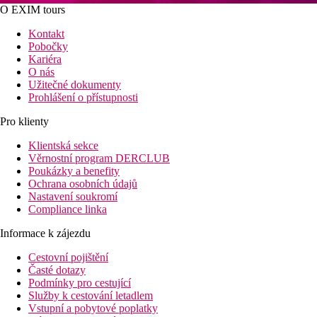
O EXIM tours
Kontakt
Pobočky
Kariéra
O nás
Užitečné dokumenty
Prohlášení o přístupnosti
Pro klienty
Klientská sekce
Věrnostní program DERCLUB
Poukázky a benefity
Ochrana osobních údajů
Nastavení soukromí
Compliance linka
Informace k zájezdu
Cestovní pojištění
Časté dotazy
Podmínky pro cestující
Služby k cestování letadlem
Vstupní a pobytové poplatky