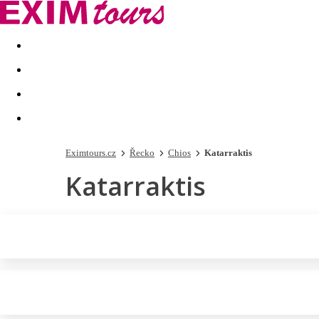
Akční nabídky
Last minute
First minute - Exotika a zim
Eximtours.cz
Řecko
Chios
Katarraktis
Katarraktis