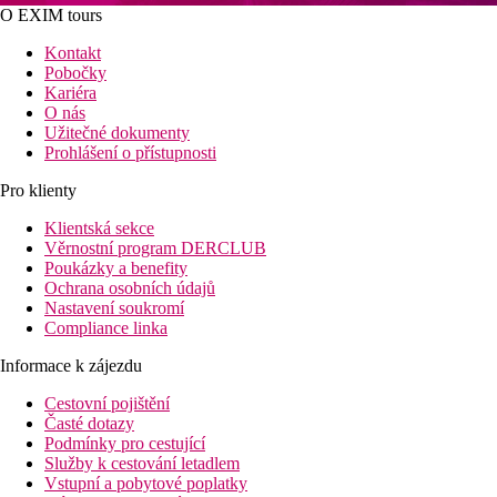
O EXIM tours
Kontakt
Pobočky
Kariéra
O nás
Užitečné dokumenty
Prohlášení o přístupnosti
Pro klienty
Klientská sekce
Věrnostní program DERCLUB
Poukázky a benefity
Ochrana osobních údajů
Nastavení soukromí
Compliance linka
Informace k zájezdu
Cestovní pojištění
Časté dotazy
Podmínky pro cestující
Služby k cestování letadlem
Vstupní a pobytové poplatky