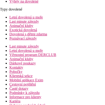
Výlety na dovolené
Typy dovolené
Letní dovolená u moře
Last minute zájezdy
Animační kluby
Exotická dovolená
Dovolená s dětmi zdarma
Poznávací zájezdy
Last minute zájezdy
Letní dovolená u moře
Věrnostní program DERCLUB
Animační kluby
Dárkové poukazy
Kontakty
Pobočky
Klientská sekce
Mobilní aplikace Exim
Cestovní pojištění
Časté dotazy
Podmínky k zájezdu
Informace pro klienty
Kariéra