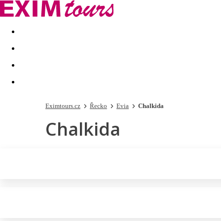
Akční nabídky
Last minute
First minute - Exotika a zim
Eximtours.cz
Řecko
Evia
Chalkida
Chalkida