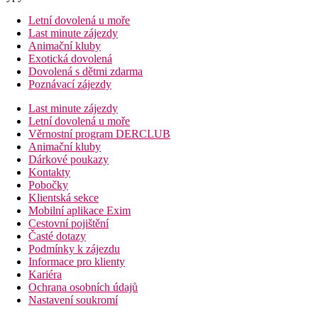
Letní dovolená u moře
Last minute zájezdy
Animační kluby
Exotická dovolená
Dovolená s dětmi zdarma
Poznávací zájezdy
Last minute zájezdy
Letní dovolená u moře
Věrnostní program DERCLUB
Animační kluby
Dárkové poukazy
Kontakty
Pobočky
Klientská sekce
Mobilní aplikace Exim
Cestovní pojištění
Časté dotazy
Podmínky k zájezdu
Informace pro klienty
Kariéra
Ochrana osobních údajů
Nastavení soukromí