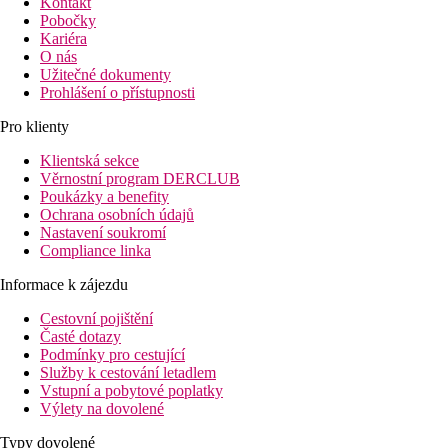
Kontakt
Pobočky
Kariéra
O nás
Užitečné dokumenty
Prohlášení o přístupnosti
Pro klienty
Klientská sekce
Věrnostní program DERCLUB
Poukázky a benefity
Ochrana osobních údajů
Nastavení soukromí
Compliance linka
Informace k zájezdu
Cestovní pojištění
Časté dotazy
Podmínky pro cestující
Služby k cestování letadlem
Vstupní a pobytové poplatky
Výlety na dovolené
Typy dovolené