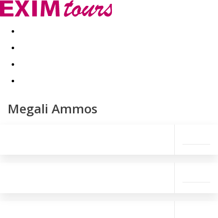
Akční nabídky
Last minute
First minute - Exotika a zim
Megali Ammos