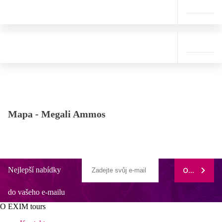
Mapa -
Megali Ammos
Nejlepší nabídky
ODEBÍRAT
do vašeho e-mailu
O EXIM tours