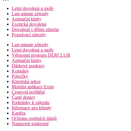
Letní dovolená u moře
Last minute zájezdy
Animační kluby
Exotická dovolená
Dovolená s dětmi zdarma
Poznávací zájezdy
Last minute zájezdy
Letní dovolená u moře
Věrnostní program DERCLUB
Animační kluby
Dárkové poukazy
Kontakty
Pobočky
Klientská sekce
Mobilní aplikace Exim
Cestovní pojištění
Časté dotazy
Podmínky k zájezdu
Informace pro klienty
Kariéra
Ochrana osobních údajů
Nastavení soukromí