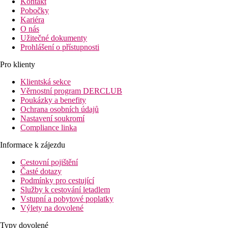
Kontakt
Pobočky
Kariéra
O nás
Užitečné dokumenty
Prohlášení o přístupnosti
Pro klienty
Klientská sekce
Věrnostní program DERCLUB
Poukázky a benefity
Ochrana osobních údajů
Nastavení soukromí
Compliance linka
Informace k zájezdu
Cestovní pojištění
Časté dotazy
Podmínky pro cestující
Služby k cestování letadlem
Vstupní a pobytové poplatky
Výlety na dovolené
Typy dovolené