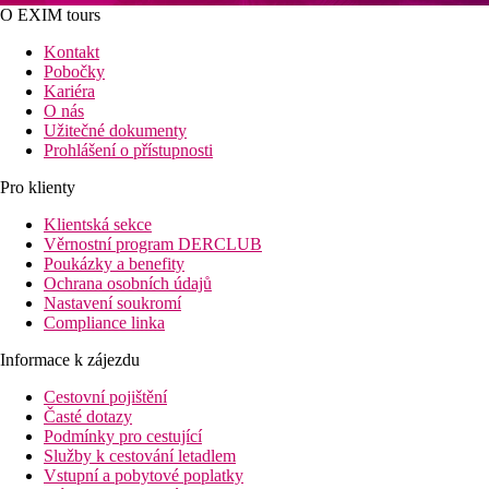
O EXIM tours
Kontakt
Pobočky
Kariéra
O nás
Užitečné dokumenty
Prohlášení o přístupnosti
Pro klienty
Klientská sekce
Věrnostní program DERCLUB
Poukázky a benefity
Ochrana osobních údajů
Nastavení soukromí
Compliance linka
Informace k zájezdu
Cestovní pojištění
Časté dotazy
Podmínky pro cestující
Služby k cestování letadlem
Vstupní a pobytové poplatky