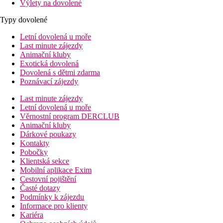
Výlety na dovolené
Typy dovolené
Letní dovolená u moře
Last minute zájezdy
Animační kluby
Exotická dovolená
Dovolená s dětmi zdarma
Poznávací zájezdy
Last minute zájezdy
Letní dovolená u moře
Věrnostní program DERCLUB
Animační kluby
Dárkové poukazy
Kontakty
Pobočky
Klientská sekce
Mobilní aplikace Exim
Cestovní pojištění
Časté dotazy
Podmínky k zájezdu
Informace pro klienty
Kariéra