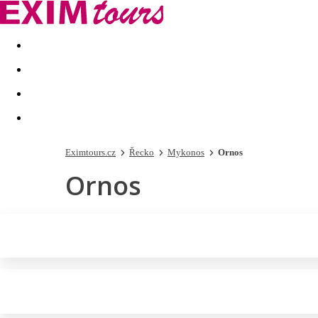
Akční nabídky
Last minute
First minute - Exotika a zim
Eximtours.cz
Řecko
Mykonos
Ornos
Ornos