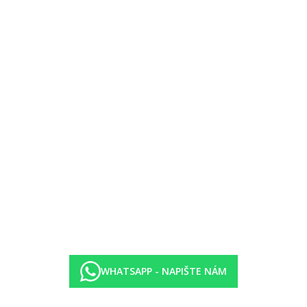
:00 odjezdového dne
d.)
)
.)
od.)
 koktejly, lehký snack a káva (10.30-18.30)
ké nápoje místní výroby a vybrané mezinárodní alkoholické nápoje (10
extra
 vody), lehátka a slunečníky zdarma, osušky za depozit, bar na pláži.
 stolní tenis, různorodé aktivity v rámci animačních programů (vodní pólo
WHATSAPP - NAPIŠTE NÁM
 zdarma (na vyžádání).